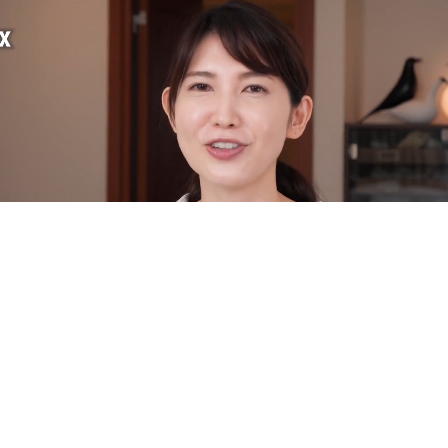
型番
MT-PV22B
ブランド
MYTREX (マイトレックス )
別送・日時指定・納品書発行・熨斗・ラッピングには対応しておりません。
品名
PROVE (プルーヴ)
【SPECIAL CAMPAIGN】お値段そのまま!目元用アタッチメントプレゼント♪(同梱)
【限定特典】MYTREX オリジナルポーチ
発売元
株式会社創通メディカル
延長なし
安心の+4年 (+4,500円)
延長保証
【延長保証について】
製造組立
中国
※本体のみ、延長保証の対象となります（アタッチメント・ノベルティなどは対象となりません）
※本品価格から、クーポン割引額を引いた金額が保証上限金額となります。
数量
質量／サイズ
本体：約128g／約195×40×28mm
カートへ
ブラシ型アタッチメント：約56g／約85×36×48mm
フェイス用アタッチメント：約48g／約83×35×43mm
ボディ用アタッチメント：約50g／約85×36×36mm
定格電源
DC5V 1A
専用AC充電器
入力：AC100-240V 50/60Hz 0.5A、出力：DC5V 1A
消費電力
約5W（充電時）
バッテリー
リチウムイオン電池 3.7V 1100mAh
タイマー
15分自動オフ
＊
電池持続時間
最長 約11時間（レベル1動作時）
最短 約7時間（レベル5動作時）
＊測定環境温度：27℃。実際の時間は、使用環境や使用状況により
異なります。
材質
本体：ABS樹脂（クロムメッキ）、ステンレス、銅
ブラシ型アタッチメント：ABS樹脂、シリコン、ステンレス、銅、
ポリカーボネート
フェイス／ボディ用アタッチメント：ABS樹脂（電極部：PVDコー
ティング）、ステンレス、銅、ポリカーボネート
充電台：ABS樹脂、亜鉛合金、銅、ポリカーボネート
セット内容
本体：1台
アタッチメント：3種類（ブラシ型／フェイス用／ボディ用）
専用AC充電器（ACアダプター）：１個
充電台：１台
取扱説明書：1部
販売価格
69,960円（税込）
発売日
2022年10月24日
※本製品は、医療機器ではありません。
※製品のデザイン及び仕様等は、予告なく変更になる場合がございます。ご了承下さい。
※ご使用の前に、必ず製品付属の取扱説明書の「安全上のご注意」をよくお読みのうえ、正しく安全にお使いください。