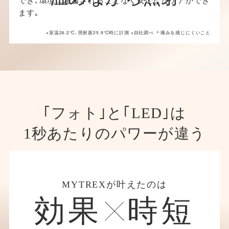
ます｡
※室温26.2℃､照射面25.9℃時に計測 ※自社調べ ＊痛みを感じにくいこと
｢フォト｣と｢LED｣は
1秒あたりのパワーが違う
MYTREXが叶えたのは
効果
時短