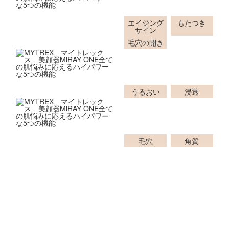
ディープEMS
エイジング
もたつき
サイン
毛穴の開き
IN
イオン導入
うるおい
浸透
OUT
イオン導出
毛穴
角質