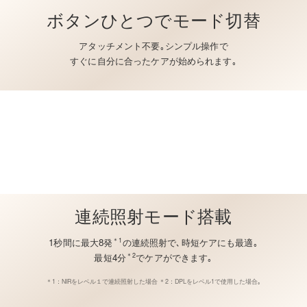
ボタンひとつでモード切替
アタッチメント不要｡
シンプル操作で
すぐに自分に合った
ケアが始められます｡
連続照射モード搭載
1秒間に最大8発
の連続照射で､
時短ケアにも最適｡
＊1
最短4分
でケアができます｡
＊2
＊1：NIRをレベル１で連続照射した場合 ＊2：DPLをレベル1で使用した場合｡