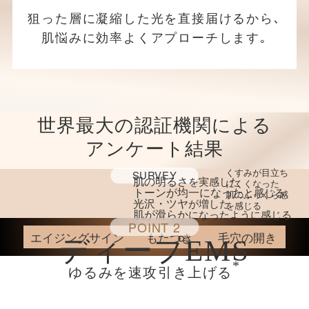
狙った層に凝縮した光を直接届けるから､
肌悩みに効率よくアプローチします｡
世界最大の認証機関による
アンケート結果
くすみが目立ち
SURVEY
肌の明るさ
を実感した
にくくなった
トーンが均一になった
と感じる
肌のふっくら感
光沢・ツヤ
が増した
を感じる
肌が滑らか
になったように感じる
POINT 2
エイジングサイン
もたつき
毛穴の開き
ディープEMS
*
ゆるみを速攻引き上げる