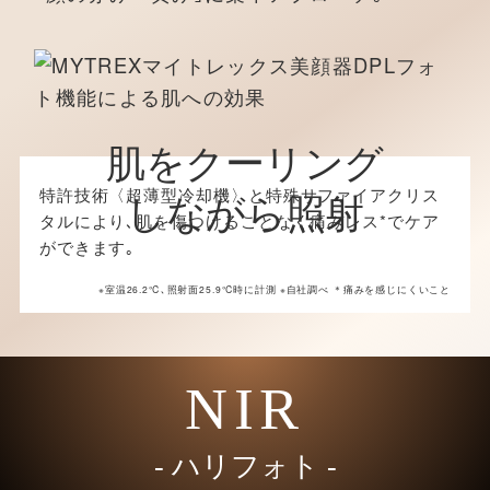
肌をクーリング
特許技術〈超薄型冷却機〉と特殊サファイアクリス
しながら照射
タルにより､肌を傷つけることなく痛みレス*でケア
ができます｡
※室温26.2℃､照射面25.9℃時に計測 ※自社調べ ＊痛みを感じにくいこと
NIR
‐ ハリフォト ‐