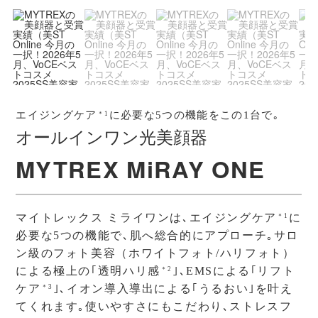
定格電源
DC24V 2.5A
消費電力
60W
ACアダプタ
100-240V 50/60Hz 1A
ー
エイジングケア
に必要な5つの機能をこの1台で｡
＊1
オールインワン光美顔器
電源コードの
約1.5m
長さ/th>
MYTREX MiRAY ONE
素材
本体：PC+ABS、シリコン、
アルミニウム合金、ガラス
マイトレックス ミライワンは､エイジングケア
に
＊1
必要な5つの機能で､肌へ総合的にアプローチ｡サロ
セット内容
・本体 ×1 ・電源コード ×1 ・保護メガネ ×1
ン級のフォト美容（ホワイトフォト/ハリフォト）
による極上の｢透明ハリ感
｣､EMSによる｢リフト
＊2
・コットン 100枚 ・コットンストッパー ×1
ケア
｣､イオン導入導出による｢うるおい｣を叶え
＊3
てくれます｡使いやすさにもこだわり､ストレスフ
・取扱説明書 1部