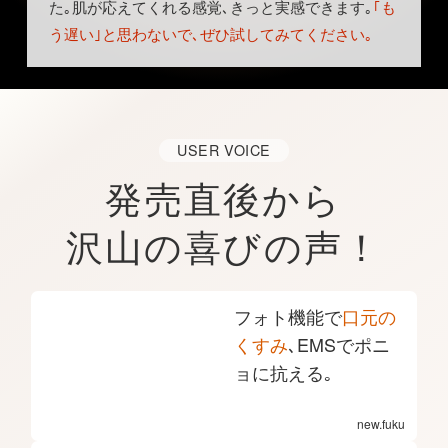
た｡肌が応えてくれる感覚､きっと実感できます｡
｢も
う遅い｣と思わないで､ぜひ試してみてください｡
USER
VOICE
発売直後から
沢山の喜びの声！
フォト機能で
口元の
くすみ
､EMSでポニ
ョに抗える｡
new.fuku