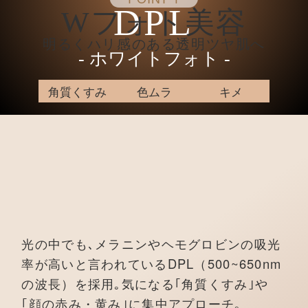
DPL
Wフォト美容
明るくハリ感のある透明ツヤ肌へ
‐ ホワイトフォト ‐
角質くすみ
色ムラ
キメ
光の中でも､メラニンやヘモグロビンの吸光
率が高いと言われているDPL（500~650nm
の波長）を採用｡気になる｢角質くすみ｣や
｢顔の赤み・黄み｣に集中アプローチ｡