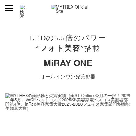
製品仕様
型番
MT-MRO-24B（ブラック）
LEDの5.5倍のパワー
“
フォト美容
”搭載
MT-MRO-24W（ホワイト）
MiRAY ONE
ブランド
MYTREX (マイトレックス)
品名
MiRAY ONE（ミライワン）
オールインワン光美顔器
発売元
株式会社創通メディカル
製造国
中国
サイズ
約192mm×104mm×56mm
重量
約314g（電源コード含まず）