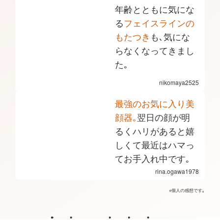
年齢とともに気にな
る
フェイスラインの
もたつき
も､気にな
らなくなってきまし
た｡
nikomaya2525
最強のお気に入り美
顔器｡
翌日の顔が明
るくハリがあると嬉
しくて最近はハマっ
てお手入れ中です｡
rina.ogawa1978
※個人の感想です｡