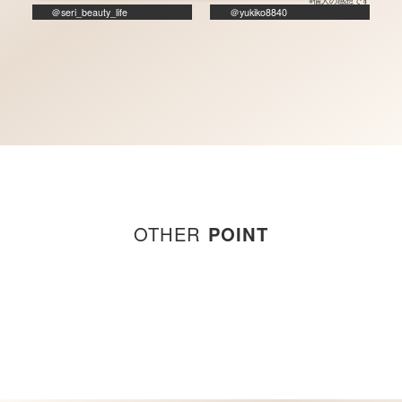
※個人の感想です
＠seri_beauty_life
＠yukiko8840
OTHER
POINT