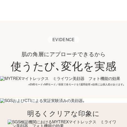
5つの機能が揃っているから
肌の各層に
アプローチ可能
EVIDENCE
肌の角層にアプローチできるから
使うたび､変化を実感
※EMSモード+NIRモード／朝夜で各モードを1週間使用 ※効果には個人差があります｡
明るくクリアな印象に