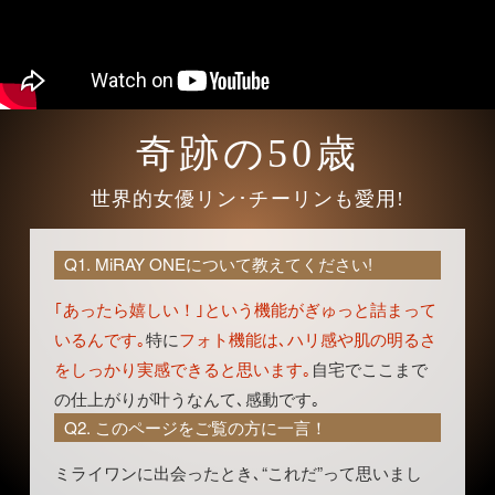
奇跡の50歳
世界的女優リン･チーリンも愛用!
Q1. MiRAY ONEについて教えてください!
｢あったら嬉しい！｣という機能がぎゅっと詰まって
いるんです｡
特に
フォト機能は､ハリ感や肌の明るさ
をしっかり実感できると思います｡
自宅でここまで
の仕上がりが叶うなんて､感動です｡
Q2. このページをご覧の方に一言！
ミライワンに出会ったとき､“これだ”って思いまし