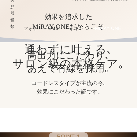
美
顔
器
効果を追求した
種
MiRAY ONEだからこそ
類
フォト
EMS
イオン
MiRAY ONE
DPL・NIR・
通わずに叶える､
機
LED・
EMS・
導入・
高出力にこだわり､
ディープEMS・
IPL
RF
導出
能
導入・導出
サロン級の本格ケア｡
あえて有線を採用｡
肌表面
効
肌表面
リフト
毛穴・
肌内側
コードレスタイプが主流の今､
のケア
ケア
うるおい
リフトケア
果
効果にこだわった証です｡
毛穴・うるおい
ス
★★
★★
★★
★★★★★
コ
ア
POINT 1