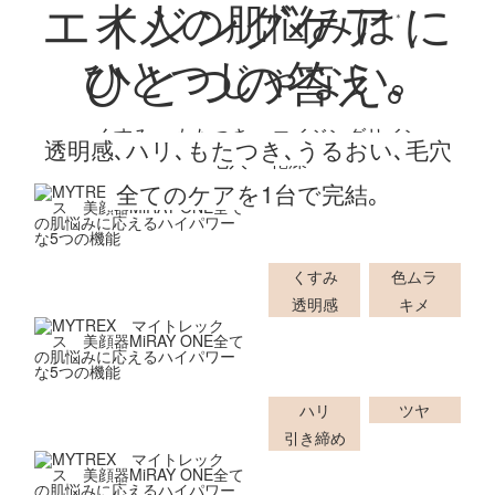
エイジングケア
に
大
人
の
肌
悩
み
は
＊
ひとつじゃない｡
ひとつの答え｡
全ての肌悩みに答える
ハイパワーな5つの機
くすみ
もたつき
エイジングサイン
透明感､ハリ､もたつき､うるおい､毛穴
毛穴
乾燥
全てのケアを1台で完結｡
DPL
ホワイトフォト
くすみ
色ムラ
透明感
キメ
NIR
ハリフォト
ハリ
ツヤ
引き締め
EMS