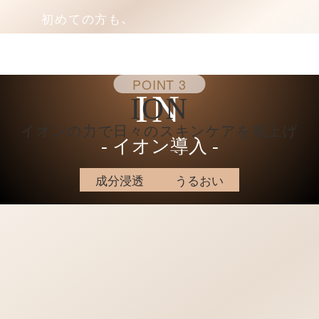
初めての方も､
強い刺激が欲しい方も
安心のレベル10段階調整
POINT 3
IN
ION
イオンの力で
日々のスキンケアを底上げ
‐ イオン導入 ‐
成分浸透
うるおい