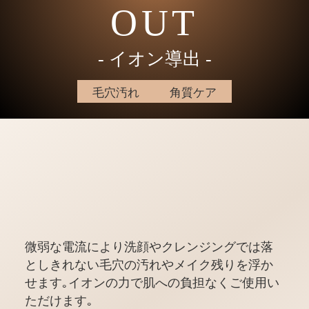
OUT
‐ イオン導出 ‐
毛穴汚れ
角質ケア
微弱な電流により洗顔やクレンジングでは落
としきれない毛穴の汚れやメイク残りを浮か
せます｡イオンの力で肌への負担なくご使用い
ただけます｡