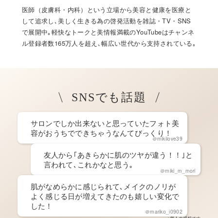
医師（皮膚科・内科）という立場から美容と健康を医療と
して追求し､美しく生きる為の啓発活動を雑誌・TV・SNS
で展開中｡軽快なトークと美情報満載のYouTubeはチャンネ
ル登録者数165万人を超え､幅広い世代から支持されている｡
SNSでも話題
サロンでしか出来ないと思っていたフォト美
容がおうちでできちゃうなんてびっくり！
＠mikilove39
友人から｢あきらかに肌のツヤが違う！！｣と
言われて､これかなと思う｡
＠miki_m_mori
肌がなめらかに感じられて､メイクのノリが
よく感じる日が増えてきたのも嬉しい変化で
した！
＠mariko_i0902