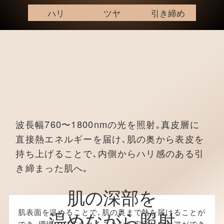
ハリ
ツヤ
引き締め
波長幅760〜1800nmの光を照射｡真皮層に
直接熱エネルギーを届け､肌の奥から表皮を
持ち上げることで､内側からハリ感のある引
き締まった肌へ｡
肌の深部を
肌表面を温めることで､肌の奥まで熱を届けることが
温めながら照射
でき､環境に左右されることなく安定したケアができ