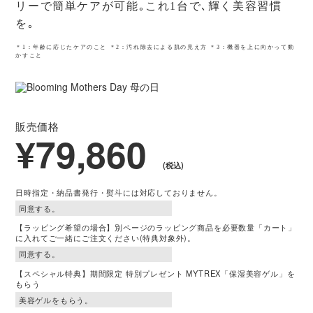
リーで簡単ケアが可能｡これ1台で､輝く美容習慣
を｡
販売価格
79,860円（税込）
＊1：年齢に応じたケアのこと ＊2：汚れ除去による肌の見え方 ＊3：機器を上に向かって動
かすこと
発売日
先行発売2025年3月3日
2025年3月6日
販売価格
¥79,860
※コットンストッパーは、出荷時はリフトケアヘッドの電極部に装着されていま
す。※本書に記載のイラストはイメージであり、実際と異なる場合があります。※
デザインおよび仕様については、予告なしに変更することがございます。※本製品
(税込)
は一般家庭用です。医療機器ではありません。※ご使用の前に、必ず製品付属の取
扱説明書の「安全上のご注意」をよくお読みのうえ、正しく安全にお使いくださ
日時指定・納品書発行・熨斗には対応しておりません。
い。
【ラッピング希望の場合】別ページのラッピング商品を必要数量「カート」
× 閉じる
に入れてご一緒にご注文ください(特典対象外)。
【スペシャル特典】期間限定 特別プレゼント MYTREX「保湿美容ゲル」を
もらう