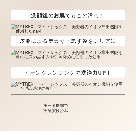
でもこの汚れ！
洗顔後のお肌
皮脂による
をクリアに
テカり・黒ずみ
イオンクレンジングで
洗浄力UP！
第三者機関で
実証実験済み