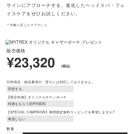
サインにアプローチする、進化したヘッドスパ・フェ
・掃除用ブラシ×2 ・取扱説明書 ×1
イスケアをぜひお試しください。
販売価格
23,320円（税込）
＊年齢に応じたケアのこと
発売日
通常販売：2025年6月4日
先行販売予約：2025年5月27日
販売価格
＊ニーディングボール形アタッチメントを装着時、充電台は含まず
¥23,320
※デザインおよび仕様については、予告なしに変更することがございます。※本製
(税込)
品は一般家庭用です。
医療機器ではありません。※ご使用の前に、必ず製品付属の取扱説明書の「安全上
のご注意」を
よくお読みのうえ、正しく安全にお使いください。
日時指定・納品書発行・熨斗には対応しておりません。
【限定特典】オリジナルサテンポーチ
× 閉じる
【SPECIAL CAMPAIGN】期間限定無料ラッピングを希望しますか?
数量