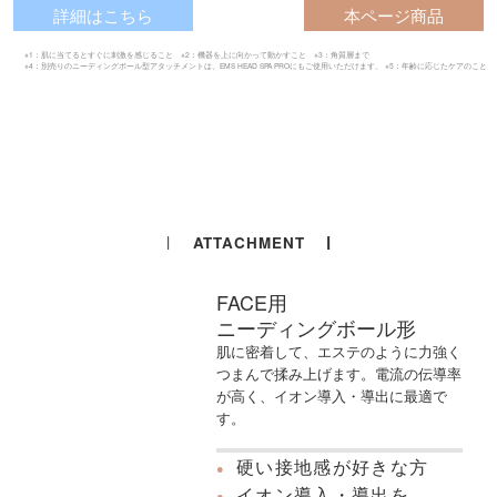
詳細はこちら
本ページ商品
※1：肌に当てるとすぐに刺激を感じること ※2：機器を上に向かって動かすこと ※3：角質層まで
※4：別売りのニーディングボール型アタッチメントは、EMS HEAD SPA PROにもご使用いただけます。
※5：年齢に応じたケアのこと
ATTACHMENT
FACE用
ニーディングボール形
肌に密着して、エステのように力強く
つまんで揉み上げます。電流の伝導率
が高く、イオン導入・導出に最適で
す。
硬い接地感が好きな方
イオン導入・導出を