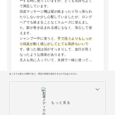
ーする時に使っていますが、とても気持ちよく
て満足しています。
頭皮マッサージ機は髪が絡まったり引っ張られ
たりしないか少し心配していましたが、ロング
ヘアでも絡まることなくスムーズに使えまし
た。髪が巻き込まれる感じもなく、安心して使
えます。
シャンプー中に使うと、
手で洗うよりもしっか
り頭皮が動く感じがしてとても気持ちいい
で
す。使った後は頭がすっきりして、血行が良く
なったような感覚があります。
主人も気に入っていて、夫婦で一緒に使ってい
ます。続けて使って、頭皮環境が整ったり白髪
予防にもつながればいいなと期待しています。
あくまでも個人の感想であり、商品の効能を保証するものではありません。
もっと見る