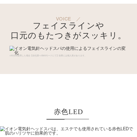
かさない筋肉を直接収縮させます｡手間をかけ
ず、気軽にリフトケア
が行えます。
*
＊機器を上に向かって動かすこと
VOICE
／
フェイスラインや
こんなお悩みにおすすめ
口元のもたつきが
スッキリ。
硬くなった頭皮に
こわばった肩や首に
※30分間使用した場合【自社調べ/EMSモードにて】効果には個人差があります。
リフト感が欲しい方に
EMSは水分を通じて
伝わります
水またはローションなどで
濡らしてからご使用ください。
赤色LED