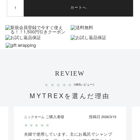
カートへ
REVIEW
★
★
★
★
★
(485レビュー)
MYTREXを選んだ理由
ご購入者様
投稿日 2026/3/15
ニックネーム
★
★
★
★
★
夫婦で使用しています。主にお風呂でシャンプ