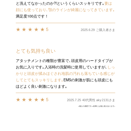
と洗えてなかったのか?!というくらいスッキリです｡
妻は
顔にも使っており､顎のラインが綺麗になってきています｡
満足度100点です！
★★★★★5
2025.6.29 ご購入者さま
とても気持ち良い
アタッチメントの種類が豊富で､頭皮用のハードタイプが
お気に入りです｡入浴時の洗髪時に使用していますが､
しっ
かりと頭皮が揉みほぐされ地肌の汚れも落ちている感じが
してとてもスッキリします｡
EMSの刺激が肌にも頭皮にも
ほどよく良い刺激になります｡
★★★★★5
2025.7.25 40代男性 aky2131さま
※個人の感想です｡※効果には個人差があります｡