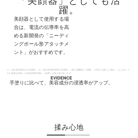
「美顔器」としても活
躍。
美顔器として使用する場
合は、電流の伝導率を高
める新開発の「ニーディ
ングボール形アタッチメ
ント」がおすすめです。
※1：成分塗布後30分の浸透率。 ※2：成分塗布後3時間の浸透率。 ※第三者機関にて実験。 ※手塗と比較した場合。 ※人と近いブ
タの皮膚を使用した経皮浸透率実験。 ※効果には個人差があります。
EVIDENCE
手塗りに比べて、美容成分の浸透率がアップ。
揉み心地