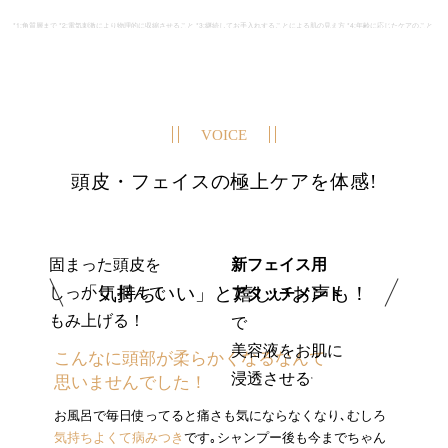
*1:角質層まで *2:電気刺激により物理的に収縮させること *3:継続してお手入れすることによる肌の見え方 *4:年齢に応じたケアのこと
VOICE
頭皮・フェイスの極上ケアを体感!
固まった頭皮を
新フェイス用
しっかり
掴んで
アタッチメント
「気持ちいい」と嬉しいお声も！
もみ上げる！
で
美容液をお肌に
こんなに頭部が柔らかくなるなんて
浸透させる
思いませんでした！
*
お風呂で毎日使ってると痛さも気にならなくなり､むしろ
気持ちよくて病みつき
です｡シャンプー後も今までちゃん