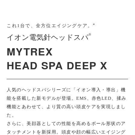
定格電源
5V 1A
消費電力
約5W（充電時）
*
これ1台で、全方位エイジングケア。
使用環境
温度5℃～40℃、相対湿度≦80%RH
®︎
イオン電気針ヘッドスパ
素材
本体：ABS樹脂、ポリカーボネート、POK樹脂、
MYTREX
POM樹脂、シリコン、ステンレス（SUS303）
HEAD SPA DEEP X
充電台：ポリカーボネート、銅、シリコン
アタッチメント：シリコン
人気のヘッドスパシリーズに「イオン導入・導出」機
能を搭載した新モデルが登場。EMS、赤色LED、揉み
（ニーディングボール形のみABS樹脂を含む）
機能とあわせて、より質の高い頭皮ケアを実現しまし
セット内容
・本体 ×1 ・アタッチメント ×16 （4種類×4個）
た。
さらに、美顔器としての性能を高めるボール形状のア
・充電台 ×1 ・USBコード ×1 ・ACアダプター ×1
タッチメントを新採用。頭皮や顔の幅広いエイジング