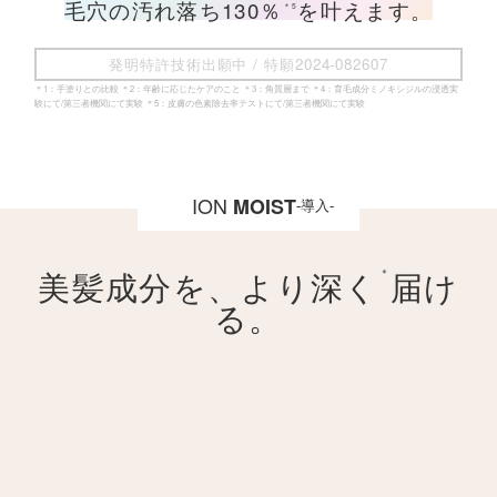
毛穴の汚れ落ち130％
を叶えます。
＊5
発明特許技術出願中 / 特願2024-082607
＊1：手塗りとの比較 ＊2：年齢に応じたケアのこと ＊3：角質層まで ＊4：育毛成分ミノキシジルの浸透実
験にて/第三者機関にて実験 ＊5：皮膚の色素除去率テストにて/第三者機関にて実験
ION
MOIST
-導入-
＊
美髪成分を、
より深く
届け
る。