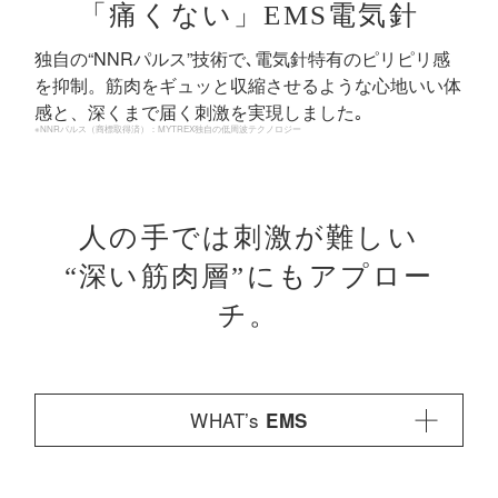
「痛くない」EMS電気針
独自の“NNRパルス”技術で､電気針特有のピリピリ感
を抑制。筋肉をギュッと収縮させるような心地いい体
感と、深くまで届く刺激を実現しました｡
※NNRパルス（商標取得済）：MYTREX独自の低周波テクノロジー
人の手では刺激が
難しい
“深い筋肉層”にも
アプロー
チ。
WHAT’s
EMS
微弱な電気刺激(EMS)を人体に通して､普段動