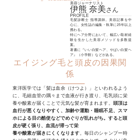
美容ジャーナリスト
伊熊 奈美
さん
ハリ･ツヤ*を目指す方に
PROFILE
毛髪診断士 指導講師。美容記事を中
光エステをしたい方に
心に、女性誌の編集・執筆に25年以上
携わる。
年齢肌が気になる方に
特にヘア分野において、幅広い取材経
験を生かした美容メソッドを多数提
案。
著書に『いい白髪ヘア、やばい白髪ヘ
ア』（小学館）などがある。
エイジング毛と頭皮の因果関
係
東洋医学では「髪は血余（けつよ）」といわれるよう
に、毛細血管の隅々まで血液が行き渡り、毛乳頭に栄
養や酸素が届くことで元気な髪が育まれます。
頭頂は
血行が悪くなりやすく、加齢や運動・睡眠不足、スマ
ホによる目の酷使などでめぐりが乱れがち。
すると頭
皮が硬く張り、血流が滞って栄
養や酸素が届きにくくなります
。毎日のシャンプー時