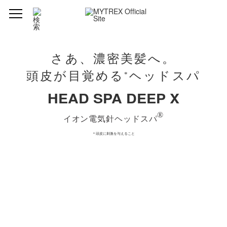
製品仕様
さあ、濃密美髪へ。
型番
MT-HSDX-24B
頭皮が目覚める
ヘッドスパ
*
ブランド
MYTREX (マイトレックス)
HEAD SPA DEEP X
品名
HEAD SPA DEEP X（ヘッドスパディープエックス）
®︎
イオン電気針ヘッドスパ
発売元
株式会社創通メディカル
＊頭皮に刺激を与えること
製造国
中国
*
サイズ
約142mm×98mm×98mm
*
重量
約313g