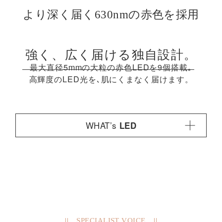
より深く届く
630nmの
赤色を採用
強く、広く届ける独自設計。
最大直径5mmの大粒の赤色LEDを9個搭載｡
高輝度のLED光を､
肌にくまなく届けます。
WHAT’s
LED
サロンなどでも使用されているLEDは、光の
色によって期待できる効果が異なります。赤
色LEDは波長が長く、肌の奥まで届くので、
ツヤのあるハリ肌*をめざす方に最適です。
※継続してお手入れすることによる肌の見え方
こんなお悩みにおすすめ
SPECIALIST VOICE