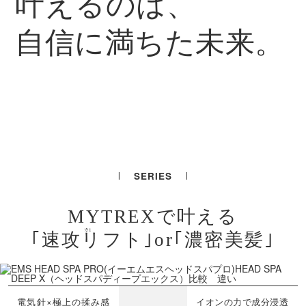
叶えるのは、
自信に満ちた
未来。
SERIES
MYTREXで叶える
※1
｢速攻
リフト｣or｢濃密美髪｣
電気針×極上の揉み感
イオンの力で成分浸透