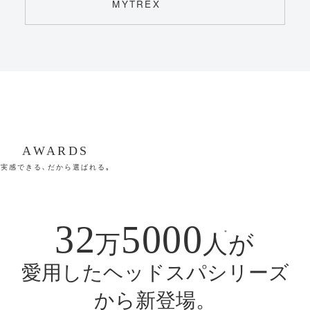
AWARDS
実感できる､
だから選ばれる｡
32
5000
＊
万
人
が
愛用したヘッドスパシリーズ
から新登場。