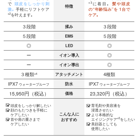
で
頭皮をしっかり刺
に着目｡
髪や頭皮
※3
特徴
激｡
手軽にリフトケア
の“年齢悩み”を
1台で
を叶えます｡
ケア｡
※2
３段階
３段階
揉み
５段階
５段階
EMS
◎
◎
LED
ー
◎
イオン導入
ー
◎
イオン導出
３種類
4種類
アタッチメント
※4
IPX7
IPX7
防水
ウォータープルーフ
ウォータープルーフ
15,950円（税込）
23,320円（税込）
価格
頭皮をしっかり解したい
育毛剤や美容液を
顔のもたつきを手軽に
浸透させたい
こんな人に
ケアしたい
より本格的な
※5
首や肩の重さまで
エイジングケア
をしたい
おすすめ
ケアしたい
美顔器としても
使用したい